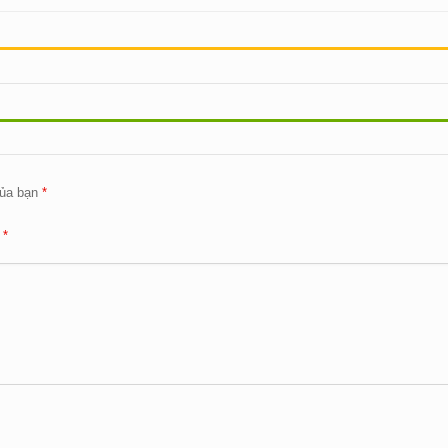
ủa bạn