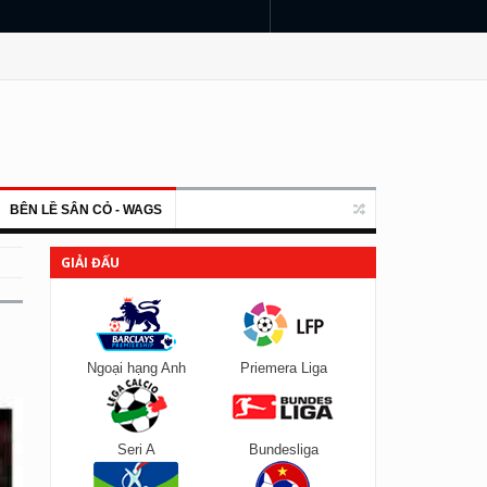
BÊN LỀ SÂN CỎ - WAGS
GIẢI ĐẤU
Ngoại hạng Anh
Priemera Liga
Seri A
Bundesliga