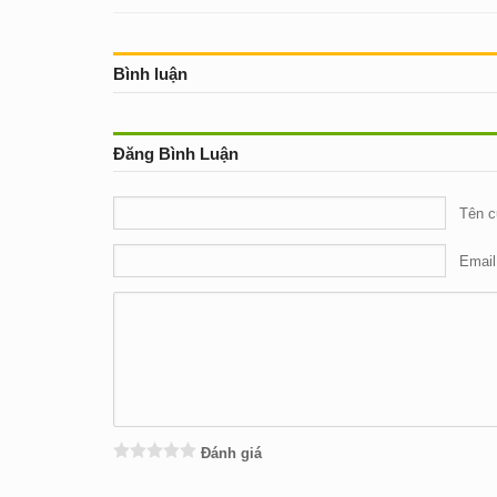
Bình luận
Đăng Bình Luận
Tên c
Email
Đánh giá