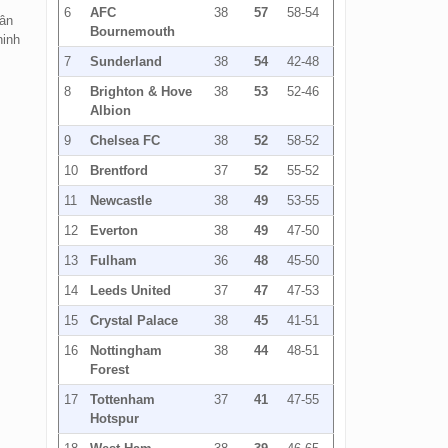
6
AFC
38
57
58-54
hân
Bournemouth
hinh
7
Sunderland
38
54
42-48
8
Brighton & Hove
38
53
52-46
Albion
9
Chelsea FC
38
52
58-52
10
Brentford
37
52
55-52
11
Newcastle
38
49
53-55
12
Everton
38
49
47-50
13
Fulham
36
48
45-50
14
Leeds United
37
47
47-53
15
Crystal Palace
38
45
41-51
16
Nottingham
38
44
48-51
Forest
17
Tottenham
37
41
47-55
Hotspur