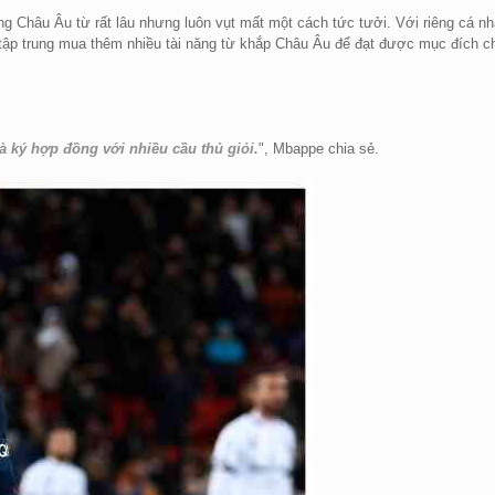
g Châu Âu từ rất lâu nhưng luôn vụt mất một cách tức tưởi. Với riêng cá n
 tập trung mua thêm nhiều tài năng từ khắp Châu Âu để đạt được mục đích c
à ký hợp đồng với nhiều cầu thủ giỏi.
", Mbappe chia sẻ.