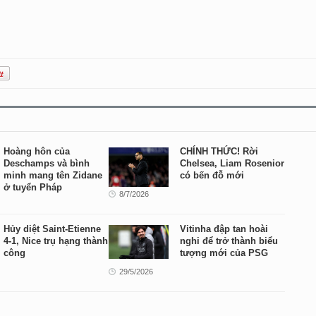
Hoàng hôn của
CHÍNH THỨC! Rời
Deschamps và bình
Chelsea, Liam Rosenior
minh mang tên Zidane
có bến đỗ mới
ở tuyển Pháp
8/7/2026
Hủy diệt Saint-Etienne
Vitinha đập tan hoài
4-1, Nice trụ hạng thành
nghi để trở thành biểu
công
tượng mới của PSG
29/5/2026