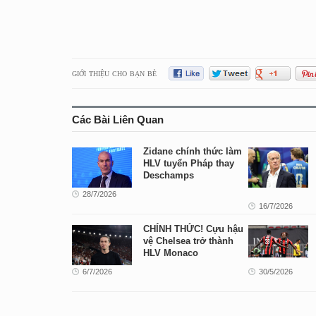
GIỚI THIỆU CHO BẠN BÈ
Các Bài Liên Quan
Zidane chính thức làm
HLV tuyển Pháp thay
Deschamps
28/7/2026
16/7/2026
CHÍNH THỨC! Cựu hậu
vệ Chelsea trở thành
HLV Monaco
6/7/2026
30/5/2026