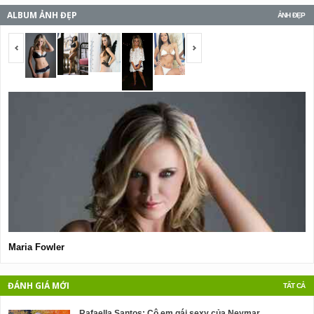
ALBUM ẢNH ĐẸP
ẢNH ĐẸP
<span></span>
<span></span>
Maria Fowler
V
ĐÁNH GIÁ MỚI
TẤT CẢ
Rafaella Santos: Cô em gái sexy của Neymar