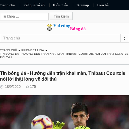
Trang chủ
Kết quả xổ số
Giới thiệu
Sitemap
Liên hệ
Trang chủ
TRANG CHỦ
PRIEMERA LIGA
TIN BÓNG ĐÁ - HƯỚNG ĐẾN TRẬN KHAI MÀN, THIBAUT COURTOIS NÓI LỜI THẬT LÒNG VỀ
ĐỐI THỦ
Tin bóng đá - Hướng đến trận khai màn, Thibaut Courtois
nói lời thật lòng về đối thủ
18/9/2020
175