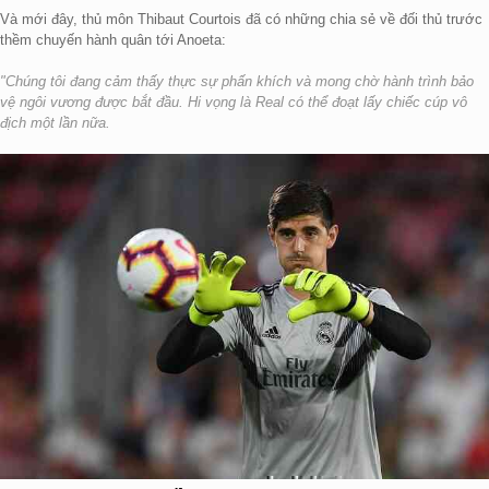
Và mới đây, thủ môn Thibaut Courtois đã có những chia sẻ về đối thủ trước
thềm chuyến hành quân tới Anoeta:
"Chúng tôi đang cảm thấy thực sự phấn khích và mong chờ hành trình bảo
vệ ngôi vương được bắt đầu. Hi vọng là Real có thể đoạt lấy chiếc cúp vô
địch một lần nữa.