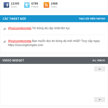
12345
6789
2468
Subs.
Follow.
Subs.
CÁC TWEET MỚI
THEO DÕI TRÊN TWITTER
@vuicungbongda
Tin bóng đá cập nhật liên tục
@vuicungbongda
Bạn muốn đọc tin bóng đá mới nhất? Truy cập ngay
https://vuicungbongda.com
VIDEO WIDGET
ALL VIDEOS