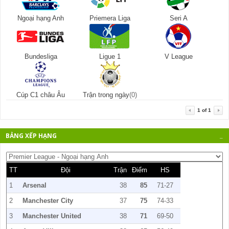
Ngoại hạng Anh
Priemera Liga
Seri A
Bundesliga
Ligue 1
V League
Cúp C1 châu Âu
Trận trong ngày
(0)
1
of
1
BẢNG XẾP HẠNG
_
TT
Đội
Trận
Điểm
HS
1
Arsenal
38
85
71-27
2
Manchester City
37
75
74-33
3
Manchester United
38
71
69-50