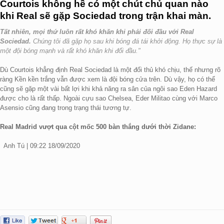
Courtois không hề có một chút chủ quan nào
khi Real sẽ gặp Sociedad trong trận khai màn.
Tất nhiên, mọi thứ luôn rất khó khăn khi phải đối đầu với Real
Sociedad.
Chúng tôi đã gặp họ sau khi bóng đá tái khởi động. Họ thực sự là
một đội bóng mạnh và rất khó khăn khi đối đầu."
Dù Courtois khẳng định Real Sociedad là một đối thủ khó chịu, thế nhưng rõ
ràng Kền kền trắng vẫn được xem là đội bóng cửa trên. Dù vậy, họ có thể
cũng sẽ gặp một vài bất lợi khi khả năng ra sân của ngôi sao Eden Hazard
được cho là rất thấp. Ngoài cựu sao Chelsea, Eder Militao cùng với Marco
Asensio cũng đang trong trạng thái tương tự.
Real Madrid vượt qua cột mốc 500 bàn thắng dưới thời Zidane:
Anh Tú | 09:22 18/09/2020