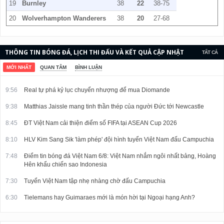
19
Burnley
38
22
38-75
20
Wolverhampton Wanderers
38
20
27-68
THÔNG TIN BÓNG ĐÁ, LỊCH THI ĐẤU VÀ KẾT QUẢ CẬP NHẬT
TẤT CẢ
LIÊN TỤC.
MỚI NHẤT
QUAN TÂM
BÌNH LUẬN
9:56
Real tự phá kỷ lục chuyển nhượng để mua Diomande
9:38
Matthias Jaissle mang tinh thần thép của người Đức tới Newcastle
8:45
ĐT Việt Nam cải thiện điểm số FIFA tại ASEAN Cup 2026
8:10
HLV Kim Sang Sik 'làm phép' đội hình tuyển Việt Nam đấu Campuchia
7:48
Điểm tin bóng đá Việt Nam 6/8: Việt Nam nhắm ngôi nhất bảng, Hoàng
Hên khẩu chiến sao Indonesia
7:30
Tuyển Việt Nam tập nhẹ nhàng chờ đấu Campuchia
6:30
Tielemans hay Guimaraes mới là món hời tại Ngoại hạng Anh?