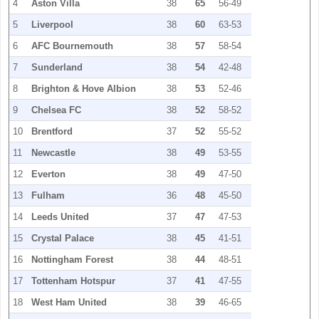
4
Aston Villa
38
65
56-49
5
Liverpool
38
60
63-53
6
AFC Bournemouth
38
57
58-54
7
Sunderland
38
54
42-48
8
Brighton & Hove Albion
38
53
52-46
9
Chelsea FC
38
52
58-52
10
Brentford
37
52
55-52
11
Newcastle
38
49
53-55
12
Everton
38
49
47-50
13
Fulham
36
48
45-50
14
Leeds United
37
47
47-53
15
Crystal Palace
38
45
41-51
16
Nottingham Forest
38
44
48-51
17
Tottenham Hotspur
37
41
47-55
18
West Ham United
38
39
46-65