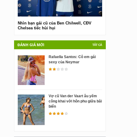
Nhìn bạn gái cũ của Ben Chilwell, CĐV
Chelsea tiếc hùi hụi
Edurne Garcia Al
ĐÁNH GIÁ MỚI
TẤT CẢ
Rafaella Santos: Cô em gái
sexy của Neymar
Vợ cũ Van der Vaart âu yếm
công khai với hôn phu giữa bãi
biển