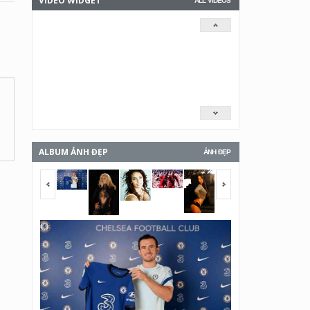
VIDEO WIDGET
ALL VIDEOS
ALBUM ẢNH ĐẸP
ẢNH ĐẸP
<span></span>
<span></span>