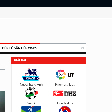
BÊN LỀ SÂN CỎ - WAGS
GIẢI ĐẤU
Ngoại hạng Anh
Priemera Liga
Seri A
Bundesliga