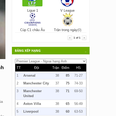
Ligue 1
V League
Cúp C1 châu Âu
Trận trong ngày
(0)
1
of
1
BẢNG XẾP HẠNG
_
nh
TT
Đội
Trận
Điểm
HS
1
Arsenal
38
85
71-27
2
Manchester City
37
75
74-33
3
Manchester
38
71
69-50
United
ùa
4
Aston Villa
38
65
56-49
5
Liverpool
38
60
63-53