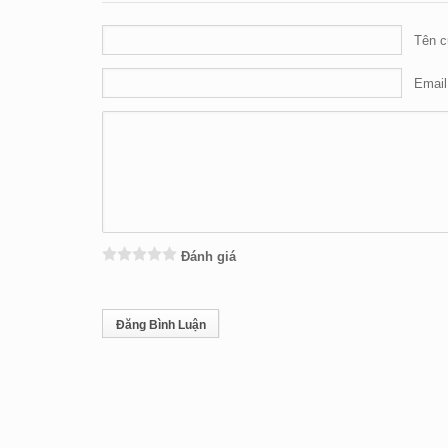
Tên c
Email
Đánh giá