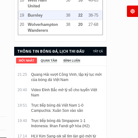
18
West Ham
38
39
46-65
United
19
Burnley
38
22
38-75
20
Wolverhampton
38
20
27-68
Wanderers
THÔNG TIN BÓNG ĐÁ, LỊCH THI ĐẤU
TẤT CẢ
VÀ KẾT QUẢ CẬP NHẬT LIÊN TỤC.
MỚI NHẤT
QUAN TÂM
BÌNH LUẬN
21:25
Quang Hải vượt Công Vinh, lập kỷ lục mới
của bóng đá Việt Nam
20:40
Video Đình Bắc mở tỷ số cho tuyển Việt
Nam
19:51
Trực tiếp bóng đá Việt Nam 1-0
Campuchia: Xuân Son vào sân
19:40
Trực tiếp bóng đá Singapore 1-1
Indonesia: Ilhan Fandi gỡ hòa (H2)
17:14
HLV Kim Sang-sik sẽ tìm làn gió mới từ