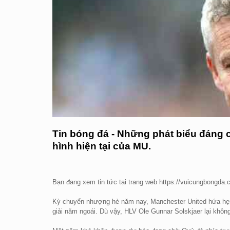
Tin bóng đá - Những phát biểu đáng 
hình hiện tại của MU.
Bạn đang xem tin tức tại trang web https://vuicungbongda
Kỳ chuyển nhượng hè năm nay, Manchester United hứa hẹn
giải năm ngoái. Dù vậy, HLV Ole Gunnar Solskjaer lại khô