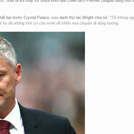
 nhất là khi thầy trò Solsa khởi đầu chiến dịch Premier League bằng một t
ất bại trước Crystal Palace, cựu danh thủ Ian Wright chia sẻ:
"Tôi không ng
và họ đã những thời cơ của mình để khiến mọi chuyện đi đúng hướng.