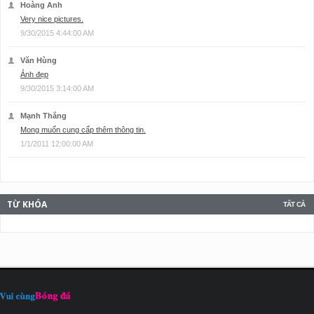
Hoàng Anh
Very nice pictures.
9/30/2015 4:44:00 AM
Văn Hùng
Ảnh đẹp
9/30/2015 3:14:00 AM
Mạnh Thắng
Mong muốn cung cấp thêm thông tin.
1/1/2011 12:00:00 AM
TỪ KHÓA
TẤT CẢ