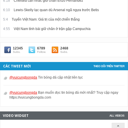
6:18
Chelsea cân nhắc giữ chân Enzo Fernandez
6:10
Lewis-Skelly lạc quan dù Arsenal ngã ngựa trước Betis
5:4
Tuyển Việt Nam: Giá trị của một chiến thắng
4:55
Việt Nam tính bài giữ chân ở trận gặp Campuchia
12345
6789
2468
Subs.
Follow.
Subs.
CÁC TWEET MỚI
THEO DÕI TRÊN TWITTER
@vuicungbongda
Tin bóng đá cập nhật liên tục
@vuicungbongda
Bạn muốn đọc tin bóng đá mới nhất? Truy cập ngay
https://vuicungbongda.com
VIDEO WIDGET
ALL VIDEOS