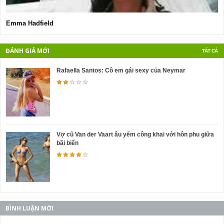
Emma Hadfield
M
ĐÁNH GIÁ MỚI
TẤT CẢ
Rafaella Santos: Cô em gái sexy của Neymar
Vợ cũ Van der Vaart âu yếm công khai với hôn phu giữa
bãi biển
BÌNH LUẬN MỚI