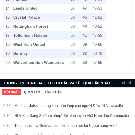
14
Leeds United
37
47
47-53
15
Crystal Palace
38
45
41-51
16
Nottingham Forest
38
44
48-51
17
Tottenham Hotspur
37
41
47-55
18
West Ham United
38
39
46-65
19
Burnley
38
22
38-75
20
Wolverhampton Wanderers
38
20
27-68
THÔNG TIN BÓNG ĐÁ, LỊCH THI ĐẤU VÀ KẾT QUẢ CẬP NHẬT
TẤT CẢ
LIÊN TỤC.
MỚI NHẤT
QUAN TÂM
BÌNH LUẬN
9:38
Matthias Jaissle mang tinh thần thép của người Đức tới Newcastle
8:10
HLV Kim Sang Sik 'làm phép' đội hình tuyển Việt Nam đấu Campuchia
6:30
Tielemans hay Guimaraes mới là món hời tại Ngoại hạng Anh?