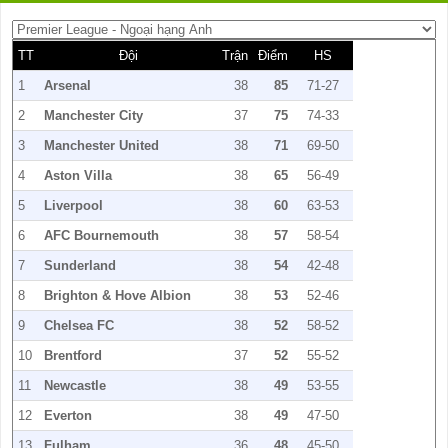
TT
Đội
Trận
Điểm
HS
1
Arsenal
38
85
71-27
2
Manchester City
37
75
74-33
3
Manchester United
38
71
69-50
4
Aston Villa
38
65
56-49
5
Liverpool
38
60
63-53
6
AFC Bournemouth
38
57
58-54
7
Sunderland
38
54
42-48
8
Brighton & Hove Albion
38
53
52-46
9
Chelsea FC
38
52
58-52
10
Brentford
37
52
55-52
11
Newcastle
38
49
53-55
12
Everton
38
49
47-50
13
Fulham
36
48
45-50