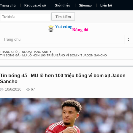
Trang chủ
Kết quả xổ số
Giới thiệu
Sitemap
Liên hệ
Trang chủ
TRANG CHỦ
NGOẠI HẠNG ANH
TIN BÓNG ĐÁ - MU LỖ HƠN 100 TRIỆU BẢNG VÌ BOM XỊT JADON SANCHO
Tin bóng đá - MU lỗ hơn 100 triệu bảng vì bom xịt Jadon
Sancho
10/6/2026
67