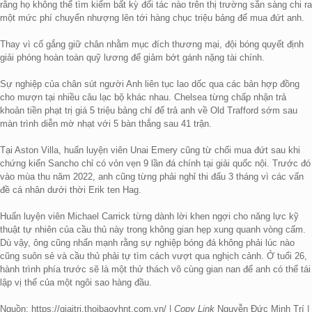
rằng họ không thể tìm kiếm bất kỳ đối tác nào trên thị trường sẵn sàng chi ra
một mức phí chuyển nhượng lên tới hàng chục triệu bảng để mua đứt anh.
Thay vì cố gắng giữ chân nhằm mục đích thương mại, đội bóng quyết định
giải phóng hoàn toàn quỹ lương để giảm bớt gánh nặng tài chính.
Sự nghiệp của chân sút người Anh liên tục lao dốc qua các bản hợp đồng
cho mượn tại nhiều câu lạc bộ khác nhau. Chelsea từng chấp nhận trả
khoản tiền phạt trị giá 5 triệu bảng chỉ để trả anh về Old Trafford sớm sau
màn trình diễn mờ nhạt với 5 bàn thắng sau 41 trận.
Tại Aston Villa, huấn luyện viên Unai Emery cũng từ chối mua đứt sau khi
chứng kiến Sancho chỉ có vỏn vẹn 9 lần đá chính tại giải quốc nội. Trước đó
vào mùa thu năm 2022, anh cũng từng phải nghỉ thi đấu 3 tháng vì các vấn
đề cá nhân dưới thời Erik ten Hag.
Huấn luyện viên Michael Carrick từng dành lời khen ngợi cho năng lực kỹ
thuật tự nhiên của cầu thủ này trong không gian hẹp xung quanh vòng cấm.
Dù vậy, ông cũng nhấn mạnh rằng sự nghiệp bóng đá không phải lúc nào
cũng suôn sẻ và cầu thủ phải tự tìm cách vượt qua nghịch cảnh. Ở tuổi 26,
hành trình phía trước sẽ là một thử thách vô cùng gian nan để anh có thể tái
lập vị thế của một ngôi sao hàng đầu.
Nguồn: https://giaitri.thoibaovhnt.com.vn/ |
Copy Link
Nguyễn Đức Minh Trí |