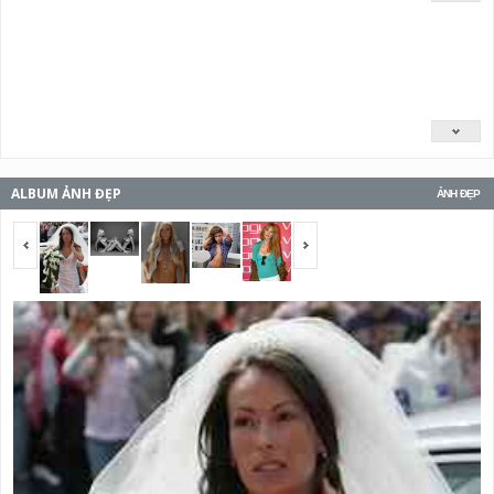
ALBUM ẢNH ĐẸP
ẢNH ĐẸP
<span></span>
<span></span>