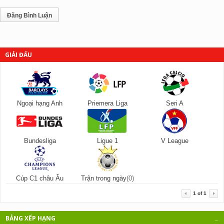
GIẢI ĐẤU
Ngoại hạng Anh
Priemera Liga
Seri A
Bundesliga
Ligue 1
V League
Cúp C1 châu Âu
Trận trong ngày
(0)
1
of
1
BẢNG XẾP HẠNG
_