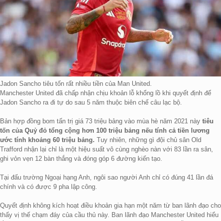
Jadon Sancho tiêu tốn rất nhiều tiền của Man United.
Manchester United đã chấp nhận chịu khoản lỗ khổng lồ khi quyết định để
Jadon Sancho ra đi tự do sau 5 năm thuộc biên chế câu lạc bộ.
Bản hợp đồng bom tấn trị giá 73 triệu bảng vào mùa hè năm 2021 này
tiêu
tốn của Quỷ đỏ tổng cộng hơn 100 triệu bảng nếu tính cả tiền lương
ước tính khoảng 60 triệu bảng.
Tuy nhiên, những gì đội chủ sân Old
Trafford nhận lại chỉ là một hiệu suất vô cùng nghèo nàn với 83 lần ra sân,
ghi vỏn vẹn 12 bàn thắng và đóng góp 6 đường kiến tạo.
Tại đấu trường Ngoại hạng Anh, ngôi sao người Anh chỉ có đúng 41 lần đá
chính và có được 9 pha lập công.
Quyết định không kích hoạt điều khoản gia hạn một năm từ ban lãnh đạo cho
thấy vị thế chạm đáy của cầu thủ này. Ban lãnh đạo Manchester United hiểu