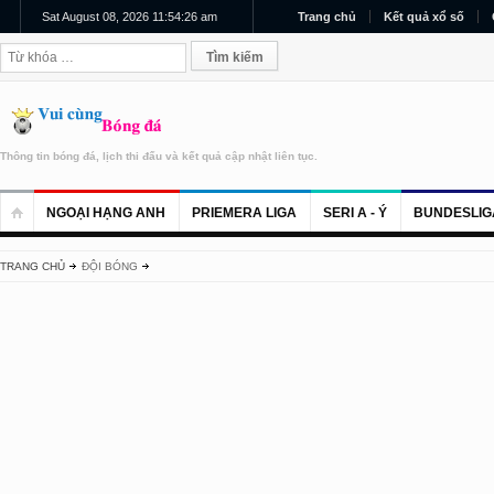
Sat August 08, 2026 11:54:26 am
Trang chủ
Kết quả xổ số
Thông tin bóng đá, lịch thi đấu và kết quả cập nhật liên tục.
NGOẠI HẠNG ANH
PRIEMERA LIGA
SERI A - Ý
BUNDESLIG
TRANG CHỦ
ĐỘI BÓNG