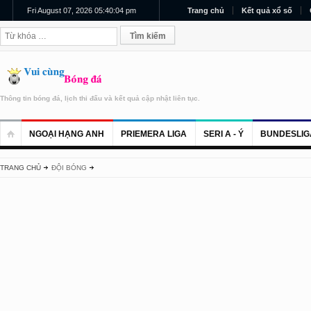
Fri August 07, 2026 05:40:04 pm
Trang chủ
Kết quả xổ số
Thông tin bóng đá, lịch thi đấu và kết quả cập nhật liên tục.
NGOẠI HẠNG ANH
PRIEMERA LIGA
SERI A - Ý
BUNDESLIG
TRANG CHỦ
ĐỘI BÓNG