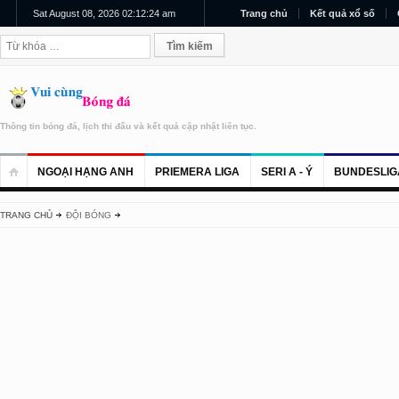
Sat August 08, 2026 02:12:25 am
Trang chủ
Kết quả xổ số
Thông tin bóng đá, lịch thi đấu và kết quả cập nhật liên tục.
NGOẠI HẠNG ANH
PRIEMERA LIGA
SERI A - Ý
BUNDESLIG
TRANG CHỦ
ĐỘI BÓNG