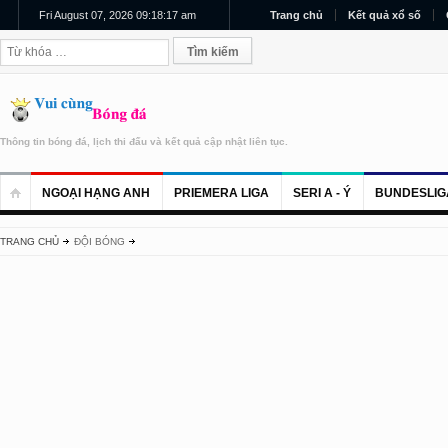
Fri August 07, 2026 09:18:17 am
Trang chủ
Kết quả xổ số
Thông tin bóng đá, lịch thi đấu và kết quả cập nhật liên tục.
NGOẠI HẠNG ANH
PRIEMERA LIGA
SERI A - Ý
BUNDESLIG
TRANG CHỦ
ĐỘI BÓNG