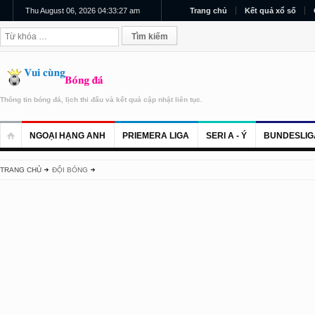
Thu August 06, 2026 04:33:27 am
Trang chủ
Kết quả xổ số
Thông tin bóng đá, lịch thi đấu và kết quả cập nhật liên tục.
NGOẠI HẠNG ANH
PRIEMERA LIGA
SERI A - Ý
BUNDESLIG
TRANG CHỦ
ĐỘI BÓNG