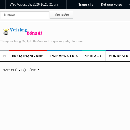
Wed August 05, 2026 10:25:21 pm
Trang chủ
Kết quả xổ số
Thông tin bóng đá, lịch thi đấu và kết quả cập nhật liên tục.
NGOẠI HẠNG ANH
PRIEMERA LIGA
SERI A - Ý
BUNDESLIG
TRANG CHỦ
ĐỘI BÓNG