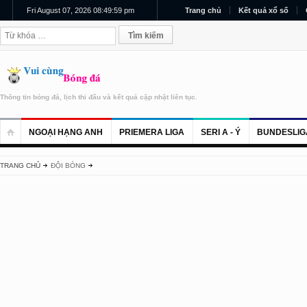
Fri August 07, 2026 08:49:59 pm
Trang chủ
Kết quả xổ số
Thông tin bóng đá, lịch thi đấu và kết quả cập nhật liên tục.
NGOẠI HẠNG ANH
PRIEMERA LIGA
SERI A - Ý
BUNDESLIG
TRANG CHỦ
ĐỘI BÓNG