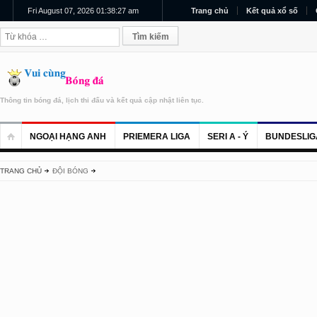
Fri August 07, 2026 01:38:27 am
Trang chủ
Kết quả xổ số
Thông tin bóng đá, lịch thi đấu và kết quả cập nhật liên tục.
NGOẠI HẠNG ANH
PRIEMERA LIGA
SERI A - Ý
BUNDESLIG
TRANG CHỦ
ĐỘI BÓNG