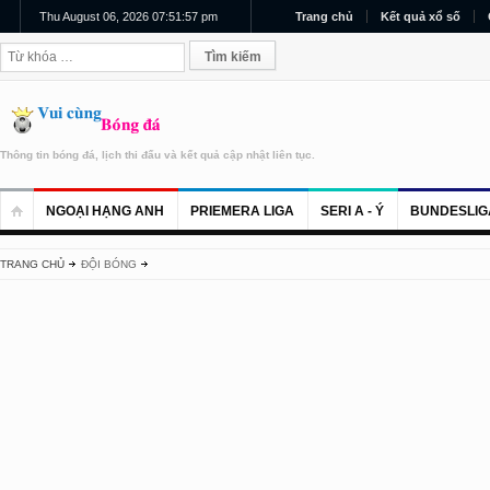
Thu August 06, 2026 07:51:58 pm
Trang chủ
Kết quả xổ số
Thông tin bóng đá, lịch thi đấu và kết quả cập nhật liên tục.
NGOẠI HẠNG ANH
PRIEMERA LIGA
SERI A - Ý
BUNDESLIG
TRANG CHỦ
ĐỘI BÓNG