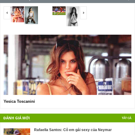
<span></span>
<span></span>
Yesica Toscanini
S
ĐÁNH GIÁ MỚI
TẤT CẢ
Rafaella Santos: Cô em gái sexy của Neymar