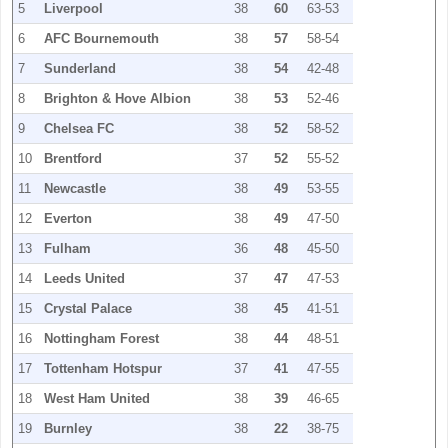
5
Liverpool
38
60
63-53
6
AFC Bournemouth
38
57
58-54
7
Sunderland
38
54
42-48
8
Brighton & Hove Albion
38
53
52-46
9
Chelsea FC
38
52
58-52
10
Brentford
37
52
55-52
11
Newcastle
38
49
53-55
12
Everton
38
49
47-50
13
Fulham
36
48
45-50
14
Leeds United
37
47
47-53
15
Crystal Palace
38
45
41-51
16
Nottingham Forest
38
44
48-51
17
Tottenham Hotspur
37
41
47-55
18
West Ham United
38
39
46-65
19
Burnley
38
22
38-75