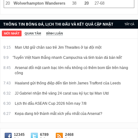
20
Wolverhampton Wanderers
38
20
27-68
THÔNG TIN BÓNG ĐÁ, LỊCH THI ĐẤU VÀ KẾT QUẢ CẬP NHẬT
TẤT CẢ
LIÊN TỤC.
MỚI NHẤT
QUAN TÂM
BÌNH LUẬN
9:15
Man Utd giữ chân sao trẻ Jim Thwaites ở lại đội một
9:9
'Tuyển Việt Nam thắng nhanh Campuchia và tính toán đá bán kết'
8:45
Arsenal đối mặt canh bạc lớn nếu không có thêm bom tấn trên hàng
công
7:43
Haaland gửi thông điệp đến tân binh James Trafford của Leeds
6:32
JJ Gabriel nhận thẻ vàng 24 carat sau kỷ lục tại Man Utd
6:30
Lịch thi đấu ASEAN Cup 2026 hôm nay 7/8
6:27
Kepa đang trở thành mắt xích yếu nhất của Arsenal?
12345
6789
2468