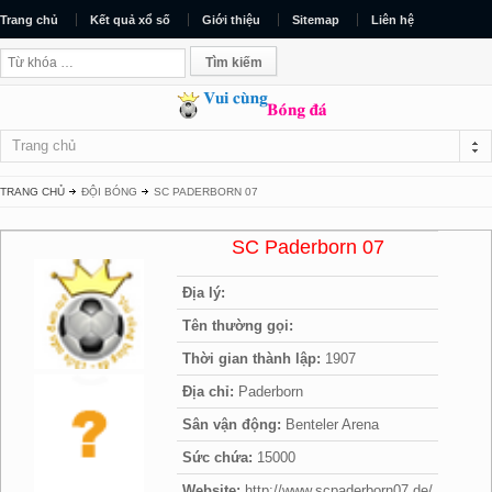
Trang chủ
Kết quả xổ số
Giới thiệu
Sitemap
Liên hệ
Trang chủ
TRANG CHỦ
ĐỘI BÓNG
SC PADERBORN 07
SC Paderborn 07
Địa lý:
Tên thường gọi:
Thời gian thành lập:
1907
Địa chỉ:
Paderborn
Sân vận động:
Benteler Arena
Sức chứa:
15000
Website:
http://www.scpaderborn07.de/