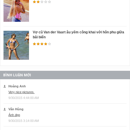
Vợ cũ Van der Vaart âu yếm công khai với hôn phu giữa
bãi biển
BÌNH LUẬN MỚI
Hoàng Anh
Very nice pictures.
9/30/2015 4:44:00 AM
Văn Hùng
Ảnh đẹp
9/30/2015 3:14:00 AM