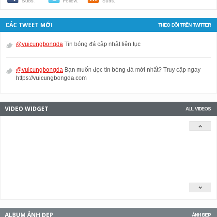
Subs.
Follow.
Subs.
CÁC TWEET MỚI
THEO DÕI TRÊN TWITTER
@vuicungbongda
Tin bóng đá cập nhật liên tục
@vuicungbongda
Bạn muốn đọc tin bóng đá mới nhất? Truy cập ngay
https://vuicungbongda.com
VIDEO WIDGET
ALL VIDEOS
ALBUM ẢNH ĐẸP
ẢNH ĐẸP