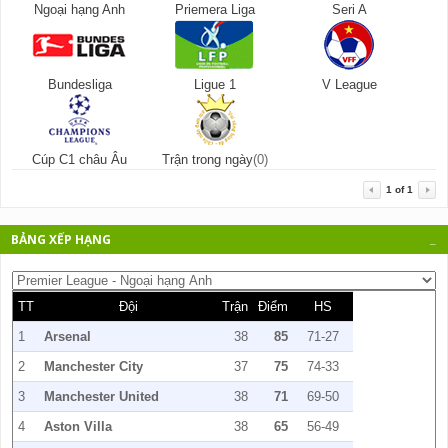
Ngoại hạng Anh
Priemera Liga
Seri A
Bundesliga
Ligue 1
V League
Cúp C1 châu Âu
Trận trong ngày
(0)
1
of
1
BẢNG XẾP HẠNG
_
TT
Đội
Trận
Điểm
HS
1
Arsenal
38
85
71-27
2
Manchester City
37
75
74-33
3
Manchester United
38
71
69-50
4
Aston Villa
38
65
56-49