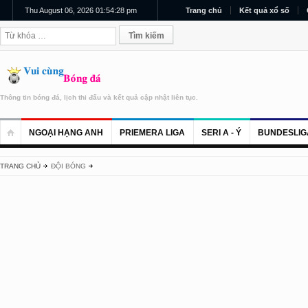
Thu August 06, 2026 01:54:28 pm
Trang chủ
Kết quả xổ số
Thông tin bóng đá, lịch thi đấu và kết quả cập nhật liên tục.
NGOẠI HẠNG ANH
PRIEMERA LIGA
SERI A - Ý
BUNDESLIG
TRANG CHỦ
ĐỘI BÓNG