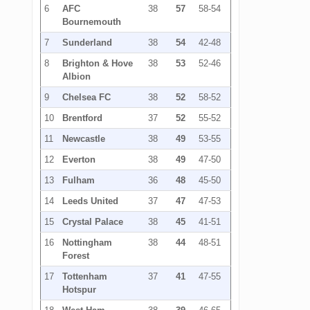
6
AFC
38
57
58-54
Bournemouth
7
Sunderland
38
54
42-48
8
Brighton & Hove
38
53
52-46
Albion
9
Chelsea FC
38
52
58-52
10
Brentford
37
52
55-52
11
Newcastle
38
49
53-55
12
Everton
38
49
47-50
13
Fulham
36
48
45-50
14
Leeds United
37
47
47-53
15
Crystal Palace
38
45
41-51
16
Nottingham
38
44
48-51
Forest
17
Tottenham
37
41
47-55
Hotspur