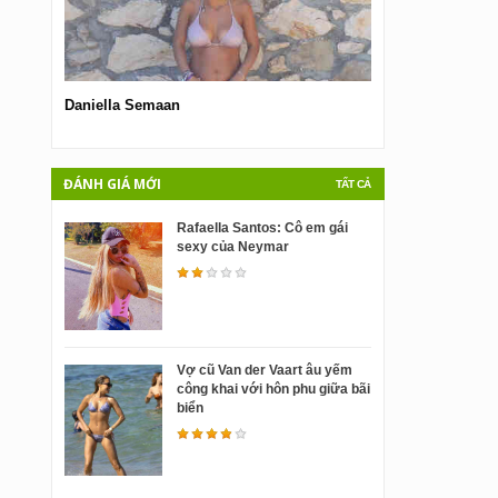
Daniella Semaan
Ameri Ichinose
ĐÁNH GIÁ MỚI
TẤT CẢ
Rafaella Santos: Cô em gái
sexy của Neymar
Vợ cũ Van der Vaart âu yếm
công khai với hôn phu giữa bãi
biển