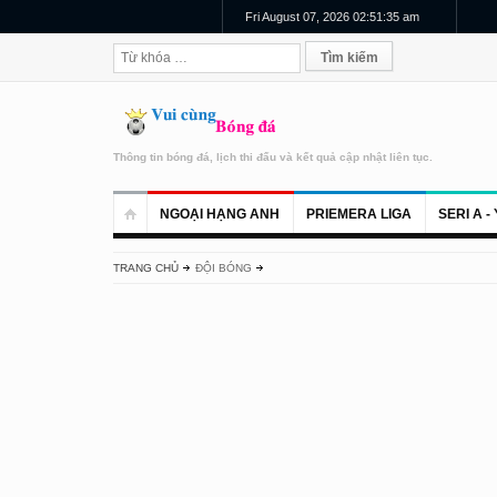
Fri August 07, 2026 02:51:35 am
Thông tin bóng đá, lịch thi đấu và kết quả cập nhật liên tục.
NGOẠI HẠNG ANH
PRIEMERA LIGA
SERI A - 
TRANG CHỦ
ĐỘI BÓNG