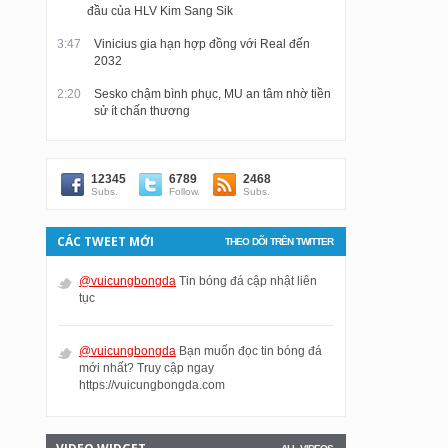
đầu của HLV Kim Sang Sik
3:47
Vinicius gia hạn hợp đồng với Real đến
2032
2:20
Sesko chậm bình phục, MU an tâm nhờ tiền
sử ít chấn thương
12345
6789
2468
Subs.
Follow.
Subs.
CÁC TWEET MỚI
THEO DÕI TRÊN TWITTER
@vuicungbongda
Tin bóng đá cập nhật liên
tục
@vuicungbongda
Bạn muốn đọc tin bóng đá
mới nhất? Truy cập ngay
https://vuicungbongda.com