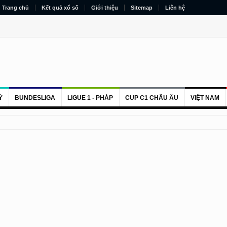
Trang chủ
Kết quả xổ số
Giới thiệu
Sitemap
Liên hệ
Ý
BUNDESLIGA
LIGUE 1 - PHÁP
CUP C1 CHÂU ÂU
VIỆT NAM