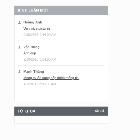
BÌNH LUẬN MỚI
Hoàng Anh
Very nice pictures.
9/30/2015 4:44:00 AM
Văn Hùng
Ảnh đẹp
9/30/2015 3:14:00 AM
Mạnh Thắng
Mong muốn cung cấp thêm thông tin.
1/1/2011 12:00:00 AM
TỪ KHÓA
TẤT CẢ