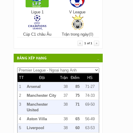
Ligue 1
V League
Cúp C1 châu Âu
Trận trong ngày
(0)
1
of
1
BẢNG XẾP HẠNG
_
TT
Đội
Trận
Điểm
HS
1
Arsenal
38
85
71-27
2
Manchester City
37
75
74-33
3
Manchester
38
71
69-50
United
4
Aston Villa
38
65
56-49
5
Liverpool
38
60
63-53