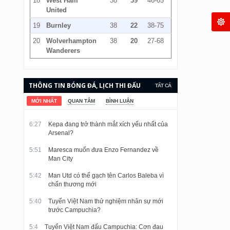
18
West Ham
38
39
46-65
United
19
Burnley
38
22
38-75
20
Wolverhampton
38
20
27-68
Wanderers
THÔNG TIN BÓNG ĐÁ, LỊCH THI ĐẤU
TẤT CẢ
VÀ KẾT QUẢ CẬP NHẬT LIÊN TỤC.
MỚI NHẤT
QUAN TÂM
BÌNH LUẬN
6:27
Kepa đang trở thành mắt xích yếu nhất của
Arsenal?
5:51
Maresca muốn đưa Enzo Fernandez về
Man City
5:42
Man Utd có thể gạch tên Carlos Baleba vì
chấn thương mới
5:40
Tuyển Việt Nam thử nghiệm nhân sự mới
trước Campuchia?
5:4
Tuyển Việt Nam đấu Campuchia: Cơn đau