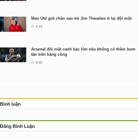
Man Utd giữ chân sao trẻ Jim Thwaites ở lại đội một
9:15
Arsenal đối mặt canh bạc lớn nếu không có thêm bom
tấn trên hàng công
8:45
Bình luận
Đăng Bình Luận