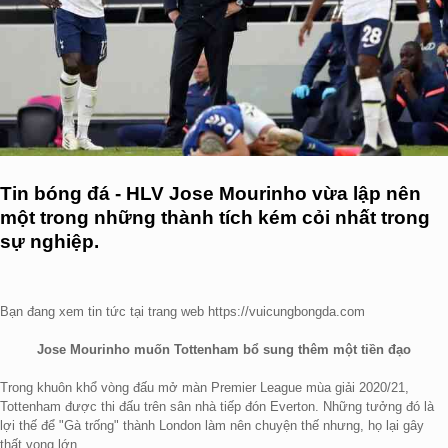
Tin bóng đá - HLV Jose Mourinho vừa lập nên
một trong những thành tích kém cỏi nhất trong
sự nghiệp.
Bạn đang xem tin tức tại trang web https://vuicungbongda.com
Jose Mourinho muốn Tottenham bổ sung thêm một tiền đạo
Trong khuôn khổ vòng đấu mở màn Premier League mùa giải 2020/21,
Tottenham được thi đấu trên sân nhà tiếp đón Everton. Những tưởng đó là
lợi thế để "Gà trống" thành London làm nên chuyện thế nhưng, họ lại gây
thất vọng lớn.