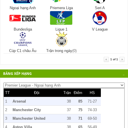
Ngoại hạng Anh
Priemera Liga
Seri A
Bundesliga
Ligue 1
V League
Cúp C1 châu Âu
Trận trong ngày
(0)
1
of
1
BẢNG XẾP HẠNG
_
TT
Đội
Trận
Điểm
HS
1
Arsenal
38
85
71-27
2
Manchester City
37
75
74-33
3
Manchester United
38
71
69-50
4
Aston Villa
38
65
56-49