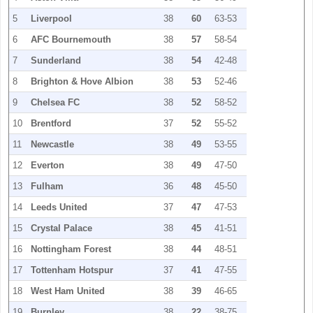
5
Liverpool
38
60
63-53
6
AFC Bournemouth
38
57
58-54
7
Sunderland
38
54
42-48
8
Brighton & Hove Albion
38
53
52-46
9
Chelsea FC
38
52
58-52
10
Brentford
37
52
55-52
11
Newcastle
38
49
53-55
12
Everton
38
49
47-50
13
Fulham
36
48
45-50
14
Leeds United
37
47
47-53
15
Crystal Palace
38
45
41-51
16
Nottingham Forest
38
44
48-51
17
Tottenham Hotspur
37
41
47-55
18
West Ham United
38
39
46-65
19
Burnley
38
22
38-75