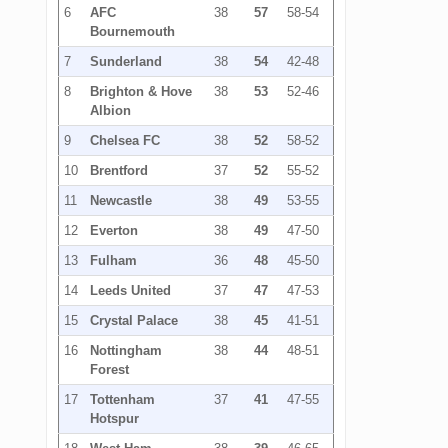
6
AFC
38
57
58-54
Bournemouth
7
Sunderland
38
54
42-48
8
Brighton & Hove
38
53
52-46
Albion
9
Chelsea FC
38
52
58-52
10
Brentford
37
52
55-52
11
Newcastle
38
49
53-55
12
Everton
38
49
47-50
13
Fulham
36
48
45-50
14
Leeds United
37
47
47-53
15
Crystal Palace
38
45
41-51
16
Nottingham
38
44
48-51
Forest
17
Tottenham
37
41
47-55
Hotspur