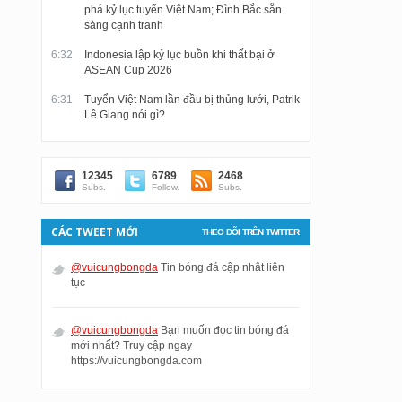
phá kỷ lục tuyển Việt Nam; Đình Bắc sẵn
sàng cạnh tranh
6:32
Indonesia lập kỷ lục buồn khi thất bại ở
ASEAN Cup 2026
6:31
Tuyển Việt Nam lần đầu bị thủng lưới, Patrik
Lê Giang nói gì?
12345
6789
2468
Subs.
Follow.
Subs.
CÁC TWEET MỚI
THEO DÕI TRÊN TWITTER
@vuicungbongda
Tin bóng đá cập nhật liên
tục
@vuicungbongda
Bạn muốn đọc tin bóng đá
mới nhất? Truy cập ngay
https://vuicungbongda.com