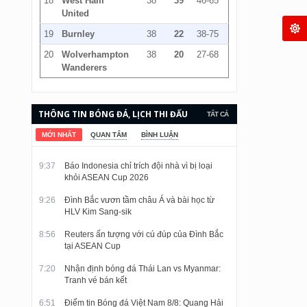
18
West Ham
38
39
46-65
United
19
Burnley
38
22
38-75
20
Wolverhampton
38
20
27-68
Wanderers
THÔNG TIN BÓNG ĐÁ, LỊCH THI ĐẤU
TẤT CẢ
VÀ KẾT QUẢ CẬP NHẬT LIÊN TỤC.
MỚI NHẤT
QUAN TÂM
BÌNH LUẬN
9:37
Báo Indonesia chỉ trích đội nhà vì bị loại
khỏi ASEAN Cup 2026
9:26
Đình Bắc vươn tầm châu Á và bài học từ
HLV Kim Sang-sik
8:56
Reuters ấn tượng với cú đúp của Đình Bắc
tại ASEAN Cup
7:20
Nhận định bóng đá Thái Lan vs Myanmar:
Tranh vé bán kết
6:51
Điểm tin Bóng đá Việt Nam 8/8: Quang Hải