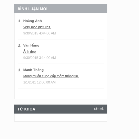
BÌNH LUẬN MỚI
Hoàng Anh
Very nice pictures.
9/30/2015 4:44:00 AM
Văn Hùng
Ảnh đẹp
9/30/2015 3:14:00 AM
Mạnh Thắng
Mong muốn cung cấp thêm thông tin.
1/1/2011 12:00:00 AM
TỪ KHÓA
TẤT CẢ