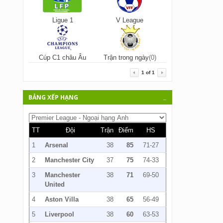
Ligue 1
V League
Cúp C1 châu Âu
Trận trong ngày
(0)
1
of
1
BẢNG XẾP HẠNG
_
TT
Đội
Trận
Điểm
HS
1
Arsenal
38
85
71-27
2
Manchester City
37
75
74-33
3
Manchester
38
71
69-50
United
4
Aston Villa
38
65
56-49
5
Liverpool
38
60
63-53