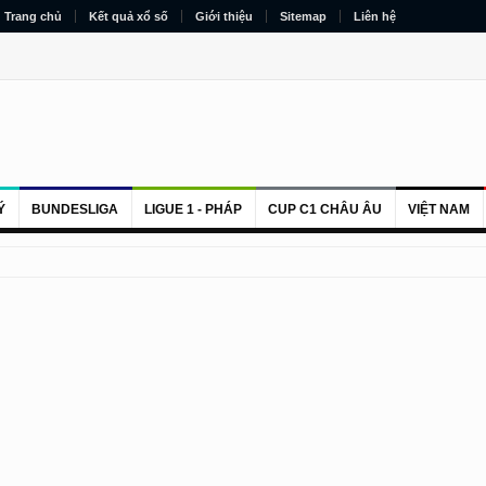
Trang chủ
Kết quả xổ số
Giới thiệu
Sitemap
Liên hệ
Ý
BUNDESLIGA
LIGUE 1 - PHÁP
CUP C1 CHÂU ÂU
VIỆT NAM