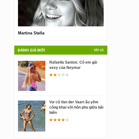
Martina Stella
Viviane Castro
ĐÁNH GIÁ MỚI
TẤT CẢ
Rafaella Santos: Cô em gái
sexy của Neymar
Vợ cũ Van der Vaart âu yếm
công khai với hôn phu giữa bãi
biển