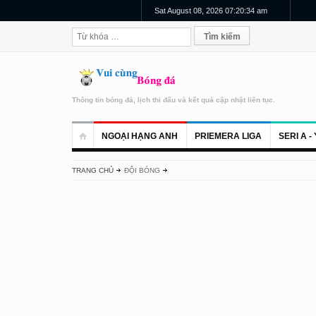
Sat August 08, 2026 07:20:34 am
Thông tin bóng đá, lịch thi đấu và kết quả cập nhật liên tục.
NGOẠI HẠNG ANH
PRIEMERA LIGA
SERI A - 
TRANG CHỦ
ĐỘI BÓNG