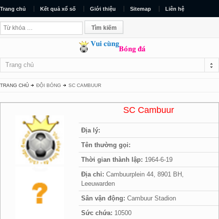
Trang chủ
Kết quả xổ số
Giới thiệu
Sitemap
Liên hệ
Trang chủ
TRANG CHỦ
ĐỘI BÓNG
SC CAMBUUR
SC Cambuur
Địa lý:
Tên thường gọi:
Thời gian thành lập:
1964-6-19
Địa chỉ:
Cambuurplein 44, 8901 BH,
Leeuwarden
Sân vận động:
Cambuur Stadion
Sức chứa:
10500