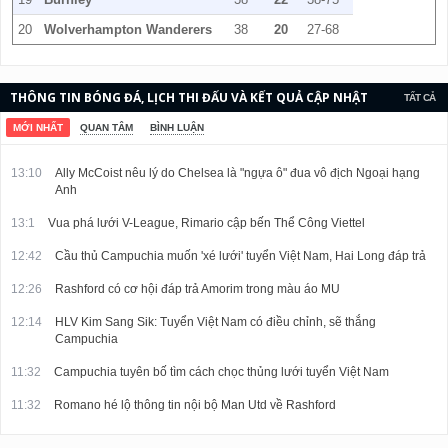
20
Wolverhampton Wanderers
38
20
27-68
THÔNG TIN BÓNG ĐÁ, LỊCH THI ĐẤU VÀ KẾT QUẢ CẬP NHẬT
TẤT CẢ
LIÊN TỤC.
MỚI NHẤT
QUAN TÂM
BÌNH LUẬN
13:10
Ally McCoist nêu lý do Chelsea là "ngựa ô" đua vô địch Ngoại hạng
Anh
13:1
Vua phá lưới V-League, Rimario cập bến Thể Công Viettel
12:42
Cầu thủ Campuchia muốn 'xé lưới' tuyển Việt Nam, Hai Long đáp trả
12:26
Rashford có cơ hội đáp trả Amorim trong màu áo MU
12:14
HLV Kim Sang Sik: Tuyển Việt Nam có điều chỉnh, sẽ thắng
Campuchia
11:32
Campuchia tuyên bố tìm cách chọc thủng lưới tuyển Việt Nam
11:32
Romano hé lộ thông tin nội bộ Man Utd về Rashford