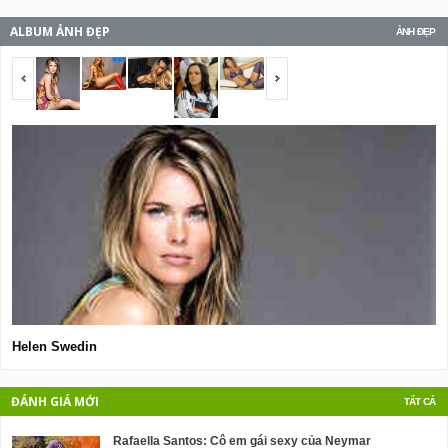
ALBUM ẢNH ĐẸP
ẢNH ĐẸP
<span></span>
<span></span>
Helen Swedin
G
ĐÁNH GIÁ MỚI
TẤT CẢ
Rafaella Santos: Cô em gái sexy của Neymar