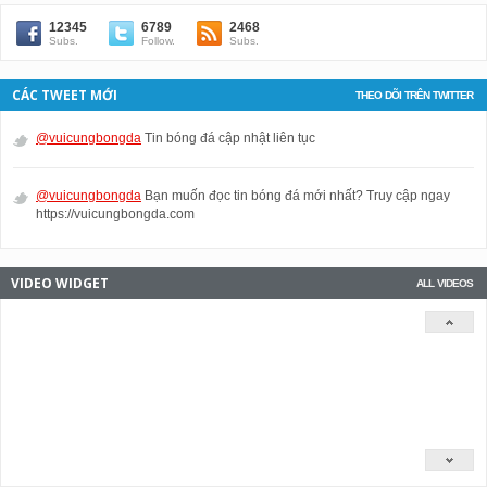
12345
6789
2468
Subs.
Follow.
Subs.
CÁC TWEET MỚI
THEO DÕI TRÊN TWITTER
@vuicungbongda
Tin bóng đá cập nhật liên tục
@vuicungbongda
Bạn muốn đọc tin bóng đá mới nhất? Truy cập ngay
https://vuicungbongda.com
VIDEO WIDGET
ALL VIDEOS