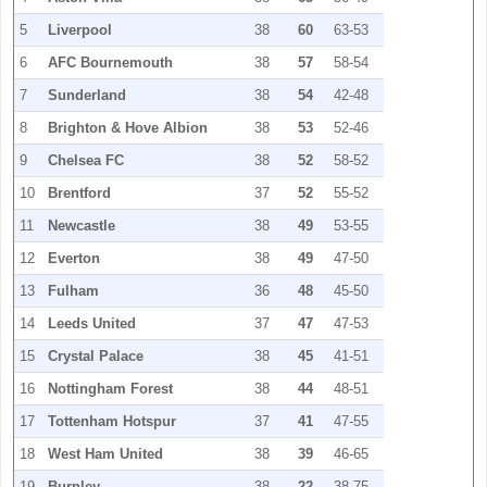
5
Liverpool
38
60
63-53
6
AFC Bournemouth
38
57
58-54
7
Sunderland
38
54
42-48
8
Brighton & Hove Albion
38
53
52-46
9
Chelsea FC
38
52
58-52
10
Brentford
37
52
55-52
11
Newcastle
38
49
53-55
12
Everton
38
49
47-50
13
Fulham
36
48
45-50
14
Leeds United
37
47
47-53
15
Crystal Palace
38
45
41-51
16
Nottingham Forest
38
44
48-51
17
Tottenham Hotspur
37
41
47-55
18
West Ham United
38
39
46-65
19
Burnley
38
22
38-75