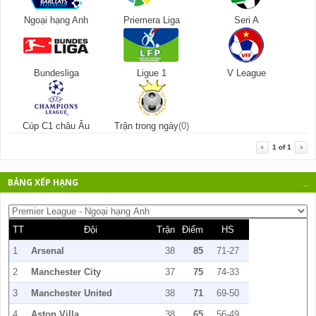
Ngoại hạng Anh
Priemera Liga
Seri A
Bundesliga
Ligue 1
V League
Cúp C1 châu Âu
Trận trong ngày
(0)
1
of
1
BẢNG XẾP HẠNG
_
TT
Đội
Trận
Điểm
HS
1
Arsenal
38
85
71-27
2
Manchester City
37
75
74-33
3
Manchester United
38
71
69-50
4
Aston Villa
38
65
56-49