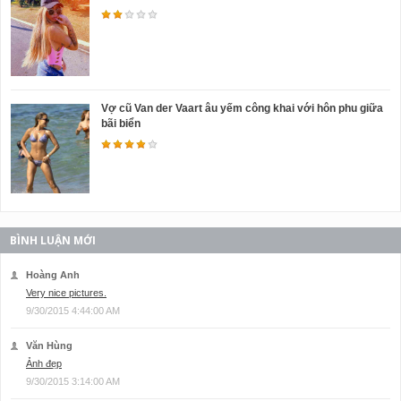
Vợ cũ Van der Vaart âu yếm công khai với hôn phu giữa
bãi biển
BÌNH LUẬN MỚI
Hoàng Anh
Very nice pictures.
9/30/2015 4:44:00 AM
Văn Hùng
Ảnh đẹp
9/30/2015 3:14:00 AM