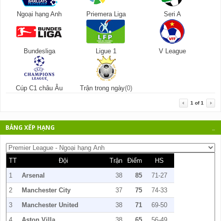
Ngoại hạng Anh
Priemera Liga
Seri A
Bundesliga
Ligue 1
V League
Cúp C1 châu Âu
Trận trong ngày
(0)
1
of
1
BẢNG XẾP HẠNG
_
TT
Đội
Trận
Điểm
HS
1
Arsenal
38
85
71-27
2
Manchester City
37
75
74-33
3
Manchester United
38
71
69-50
4
Aston Villa
38
65
56-49