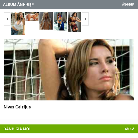
ALBUM ẢNH ĐẸP
ẢNH ĐẸP
<span></span>
<span></span>
Nives Celzijus
M
ĐÁNH GIÁ MỚI
TẤT CẢ