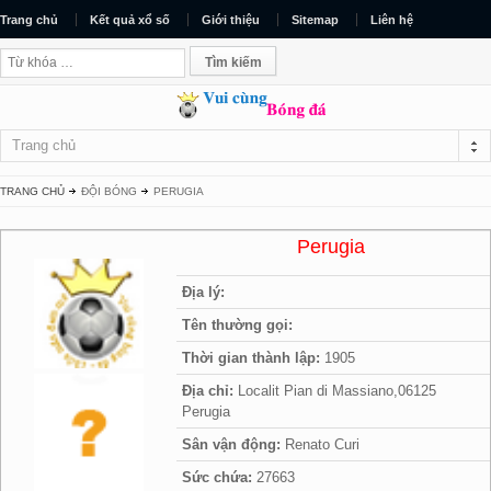
Trang chủ
Kết quả xổ số
Giới thiệu
Sitemap
Liên hệ
Trang chủ
TRANG CHỦ
ĐỘI BÓNG
PERUGIA
Perugia
Địa lý:
Tên thường gọi:
Thời gian thành lập:
1905
Địa chỉ:
Localit Pian di Massiano,06125
Perugia
Sân vận động:
Renato Curi
Sức chứa:
27663