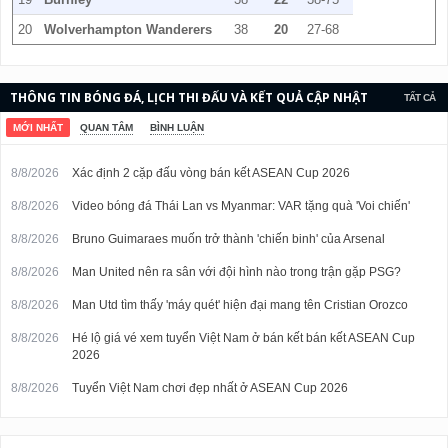
20
Wolverhampton Wanderers
38
20
27-68
THÔNG TIN BÓNG ĐÁ, LỊCH THI ĐẤU VÀ KẾT QUẢ CẬP NHẬT
TẤT CẢ
LIÊN TỤC.
MỚI NHẤT
QUAN TÂM
BÌNH LUẬN
8/8/2026
Xác định 2 cặp đấu vòng bán kết ASEAN Cup 2026
8/8/2026
Video bóng đá Thái Lan vs Myanmar: VAR tặng quà 'Voi chiến'
8/8/2026
Bruno Guimaraes muốn trở thành 'chiến binh' của Arsenal
8/8/2026
Man United nên ra sân với đội hình nào trong trận gặp PSG?
8/8/2026
Man Utd tìm thấy 'máy quét' hiện đại mang tên Cristian Orozco
8/8/2026
Hé lộ giá vé xem tuyển Việt Nam ở bán kết bán kết ASEAN Cup
2026
8/8/2026
Tuyển Việt Nam chơi đẹp nhất ở ASEAN Cup 2026