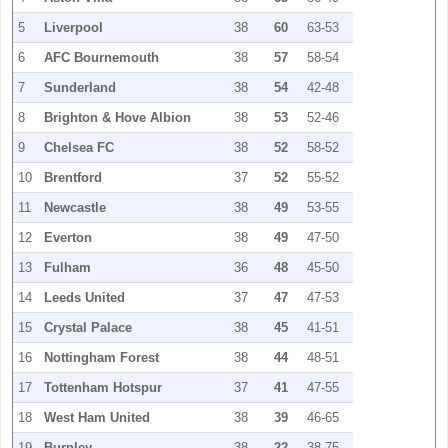
5
Liverpool
38
60
63-53
6
AFC Bournemouth
38
57
58-54
7
Sunderland
38
54
42-48
8
Brighton & Hove Albion
38
53
52-46
9
Chelsea FC
38
52
58-52
10
Brentford
37
52
55-52
11
Newcastle
38
49
53-55
12
Everton
38
49
47-50
13
Fulham
36
48
45-50
14
Leeds United
37
47
47-53
15
Crystal Palace
38
45
41-51
16
Nottingham Forest
38
44
48-51
17
Tottenham Hotspur
37
41
47-55
18
West Ham United
38
39
46-65
19
Burnley
38
22
38-75