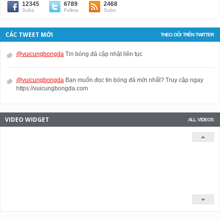
12345
6789
2468
Subs.
Follow.
Subs.
CÁC TWEET MỚI
THEO DÕI TRÊN TWITTER
@vuicungbongda
Tin bóng đá cập nhật liên tục
@vuicungbongda
Bạn muốn đọc tin bóng đá mới nhất? Truy cập ngay
https://vuicungbongda.com
VIDEO WIDGET
ALL VIDEOS