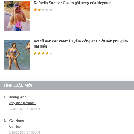
Rafaella Santos: Cô em gái sexy của Neymar
Vợ cũ Van der Vaart âu yếm công khai với hôn phu giữa
bãi biển
BÌNH LUẬN MỚI
Hoàng Anh
Very nice pictures.
9/30/2015 4:44:00 AM
Văn Hùng
Ảnh đẹp
9/30/2015 3:14:00 AM