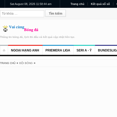
Sat August 08, 2026 11:58:44 am
Trang chủ
Kết quả xổ số
Thông tin bóng đá, lịch thi đấu và kết quả cập nhật liên tục.
NGOẠI HẠNG ANH
PRIEMERA LIGA
SERI A - Ý
BUNDESLIG
TRANG CHỦ
ĐỘI BÓNG