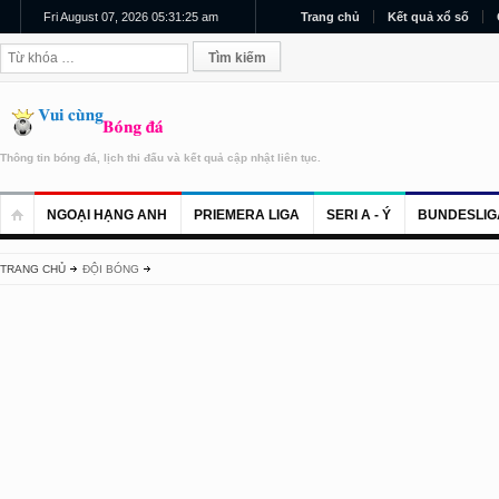
Fri August 07, 2026 05:31:25 am
Trang chủ
Kết quả xổ số
Thông tin bóng đá, lịch thi đấu và kết quả cập nhật liên tục.
NGOẠI HẠNG ANH
PRIEMERA LIGA
SERI A - Ý
BUNDESLIG
TRANG CHỦ
ĐỘI BÓNG