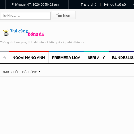
Fri August 07, 2026 06:50:32 am
Trang chủ
Kết quả xổ số
Thông tin bóng đá, lịch thi đấu và kết quả cập nhật liên tục.
NGOẠI HẠNG ANH
PRIEMERA LIGA
SERI A - Ý
BUNDESLIG
TRANG CHỦ
ĐỘI BÓNG