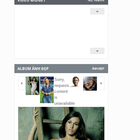
VIDEO WIDGET
ALL VIDEOS
ALBUM ẢNH ĐẸP
ẢNH ĐẸP
Sorry,
<span></span>
<span></span>
requested
content
is
unavailable