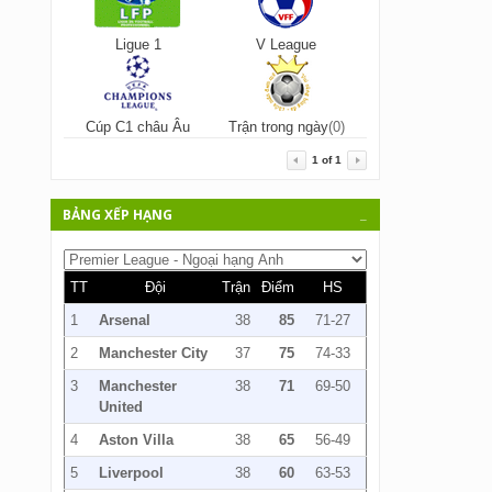
Ligue 1
V League
Cúp C1 châu Âu
Trận trong ngày
(0)
1
of
1
BẢNG XẾP HẠNG
_
TT
Đội
Trận
Điểm
HS
1
Arsenal
38
85
71-27
2
Manchester City
37
75
74-33
3
Manchester
38
71
69-50
United
4
Aston Villa
38
65
56-49
5
Liverpool
38
60
63-53