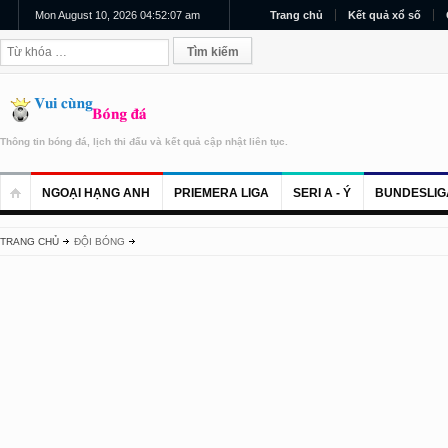
Mon August 10, 2026 04:52:07 am
Trang chủ
Kết quả xổ số
Thông tin bóng đá, lịch thi đấu và kết quả cập nhật liên tục.
NGOẠI HẠNG ANH
PRIEMERA LIGA
SERI A - Ý
BUNDESLIG
TRANG CHỦ
ĐỘI BÓNG