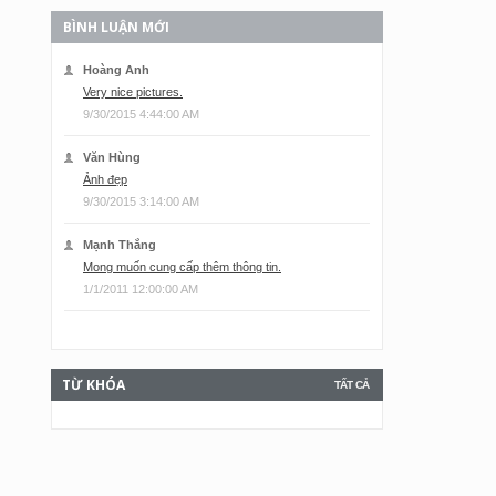
BÌNH LUẬN MỚI
Hoàng Anh
Very nice pictures.
9/30/2015 4:44:00 AM
Văn Hùng
Ảnh đẹp
9/30/2015 3:14:00 AM
Mạnh Thắng
Mong muốn cung cấp thêm thông tin.
1/1/2011 12:00:00 AM
TỪ KHÓA
TẤT CẢ