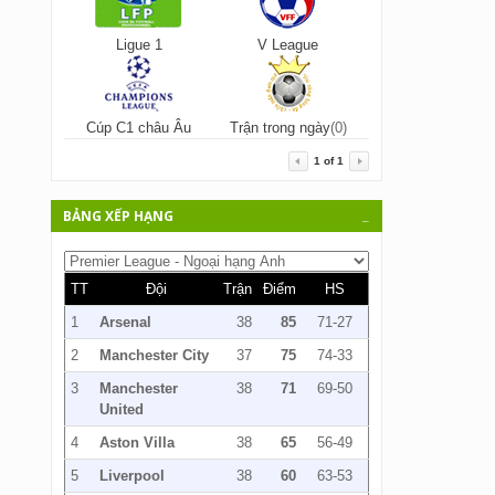
Ligue 1
V League
Cúp C1 châu Âu
Trận trong ngày
(0)
1
of
1
BẢNG XẾP HẠNG
_
TT
Đội
Trận
Điểm
HS
1
Arsenal
38
85
71-27
2
Manchester City
37
75
74-33
3
Manchester
38
71
69-50
United
4
Aston Villa
38
65
56-49
5
Liverpool
38
60
63-53