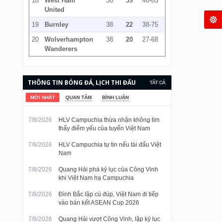
18
West Ham
38
39
46-65
United
19
Burnley
38
22
38-75
20
Wolverhampton
38
20
27-68
Wanderers
THÔNG TIN BÓNG ĐÁ, LỊCH THI ĐẤU
TẤT CẢ
VÀ KẾT QUẢ CẬP NHẬT LIÊN TỤC.
MỚI NHẤT
QUAN TÂM
BÌNH LUẬN
7/8/2026
HLV Campuchia thừa nhận không tìm
thấy điểm yếu của tuyển Việt Nam
7/8/2026
HLV Campuchia tự tin nếu tái đấu Việt
Nam
7/8/2026
Quang Hải phá kỷ lục của Công Vinh
khi Việt Nam hạ Campuchia
7/8/2026
Đình Bắc lập cú đúp, Việt Nam đi tiếp
vào bán kết ASEAN Cup 2026
7/8/2026
Quang Hải vượt Công Vinh, lập kỷ lục