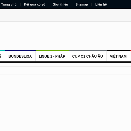
Trang chủ
Kết quả xổ số
Giới thiệu
Sitemap
Liên hệ
Ý
BUNDESLIGA
LIGUE 1 - PHÁP
CUP C1 CHÂU ÂU
VIỆT NAM