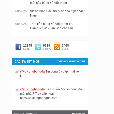
mới của bóng đá Việt Nam
7/8/2026
Video Đình Bắc mở tỷ số cho tuyển Việt
Nam
7/8/2026
Trực tiếp bóng đá Việt Nam 1-0
Campuchia: Xuân Son vào sân
12345
6789
2468
Subs.
Follow.
Subs.
CÁC TWEET MỚI
THEO DÕI TRÊN TWITTER
@vuicungbongda
Tin bóng đá cập nhật liên
tục
@vuicungbongda
Bạn muốn đọc tin bóng đá
mới nhất? Truy cập ngay
https://vuicungbongda.com