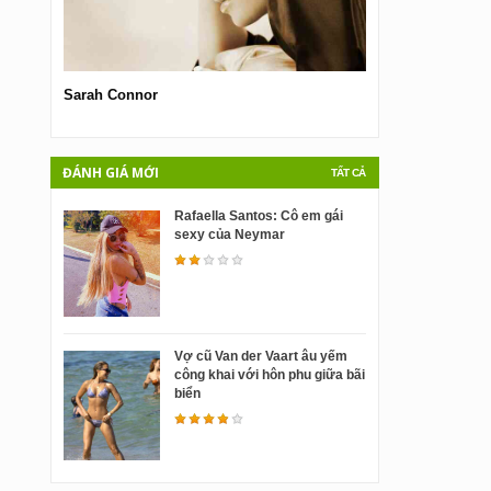
Sarah Connor
Vợ cũ Van der Vaa
hôn phu giữa bãi 
ĐÁNH GIÁ MỚI
TẤT CẢ
Rafaella Santos: Cô em gái
sexy của Neymar
Vợ cũ Van der Vaart âu yếm
công khai với hôn phu giữa bãi
biển