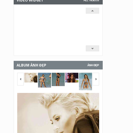
VIDEO WIDGET
ALL VIDEOS
ALBUM ẢNH ĐẸP
ẢNH ĐẸP
<span></span>
<span></span>