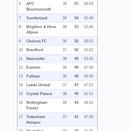
6
AFC
38
57
58-54
Bournemouth
7
Sunderland
38
54
42-48
8
Brighton & Hove
38
53
52-46
Albion
9
Chelsea FC
38
52
58-52
10
Brentford
37
52
55-52
11
Newcastle
38
49
53-55
12
Everton
38
49
47-50
13
Fulham
36
48
45-50
14
Leeds United
37
47
47-53
15
Crystal Palace
38
45
41-51
16
Nottingham
38
44
48-51
Forest
17
Tottenham
37
41
47-55
Hotspur