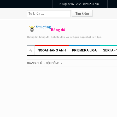
Fri August 07, 2026 07:40:31 pm
Thông tin bóng đá, lịch thi đấu và kết quả cập nhật liên tục.
NGOẠI HẠNG ANH
PRIEMERA LIGA
SERI A - 
TRANG CHỦ
ĐỘI BÓNG