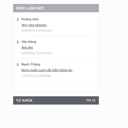
BÌNH LUẬN MỚI
Hoàng Anh
Very nice pictures.
9/30/2015 4:44:00 AM
Văn Hùng
Ảnh đẹp
9/30/2015 3:14:00 AM
Mạnh Thắng
Mong muốn cung cấp thêm thông tin.
1/1/2011 12:00:00 AM
TỪ KHÓA
TẤT CẢ