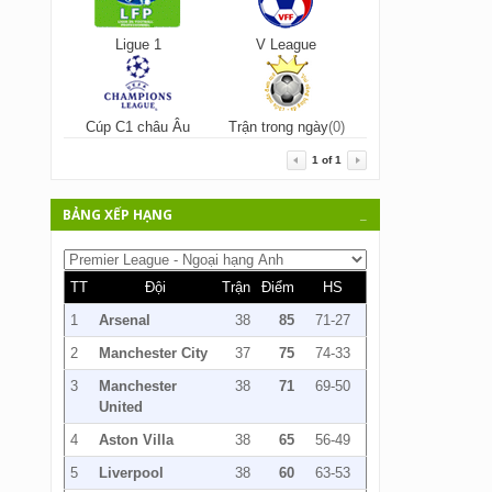
Ligue 1
V League
Cúp C1 châu Âu
Trận trong ngày
(0)
1
of
1
BẢNG XẾP HẠNG
_
TT
Đội
Trận
Điểm
HS
1
Arsenal
38
85
71-27
2
Manchester City
37
75
74-33
3
Manchester
38
71
69-50
United
4
Aston Villa
38
65
56-49
5
Liverpool
38
60
63-53