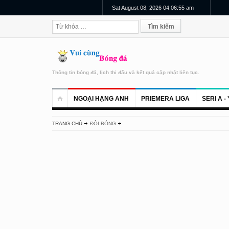
Sat August 08, 2026 04:06:55 am
Thông tin bóng đá, lịch thi đấu và kết quả cập nhật liên tục.
NGOẠI HẠNG ANH
PRIEMERA LIGA
SERI A - 
TRANG CHỦ
ĐỘI BÓNG