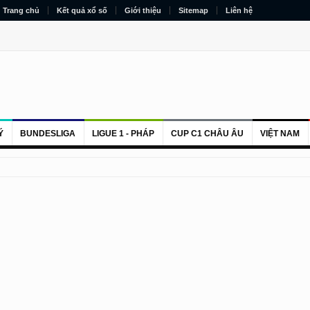
Trang chủ
Kết quả xổ số
Giới thiệu
Sitemap
Liên hệ
Ý
BUNDESLIGA
LIGUE 1 - PHÁP
CUP C1 CHÂU ÂU
VIỆT NAM