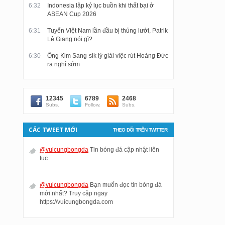
6:32
Indonesia lập kỷ lục buồn khi thất bại ở
ASEAN Cup 2026
6:31
Tuyển Việt Nam lần đầu bị thủng lưới, Patrik
Lê Giang nói gì?
6:30
Ông Kim Sang-sik lý giải việc rút Hoàng Đức
ra nghỉ sớm
12345
6789
2468
Subs.
Follow.
Subs.
CÁC TWEET MỚI
THEO DÕI TRÊN TWITTER
@vuicungbongda
Tin bóng đá cập nhật liên
tục
@vuicungbongda
Bạn muốn đọc tin bóng đá
mới nhất? Truy cập ngay
https://vuicungbongda.com