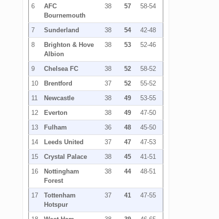
6
AFC
38
57
58-54
Bournemouth
7
Sunderland
38
54
42-48
8
Brighton & Hove
38
53
52-46
Albion
9
Chelsea FC
38
52
58-52
10
Brentford
37
52
55-52
11
Newcastle
38
49
53-55
12
Everton
38
49
47-50
13
Fulham
36
48
45-50
14
Leeds United
37
47
47-53
15
Crystal Palace
38
45
41-51
16
Nottingham
38
44
48-51
Forest
17
Tottenham
37
41
47-55
Hotspur